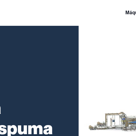
Máq
a
espuma