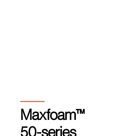
Maxfoam™
50-series