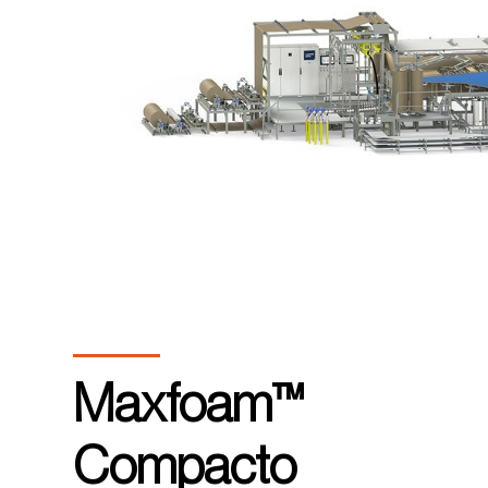
Maxfoam™
Compacto