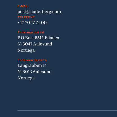
E-MAIL
post@laaderberg.com
TELEFONE
+47 70 17 74 00
Endereço postal
P.O.Box. 9514 Flisnes
N-6047 Aalesund
Noruega
Endereço de visita
Langrabben 14
N-6013 Aalesund
Noruega