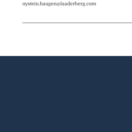
oystein.haugen@laaderberg.com