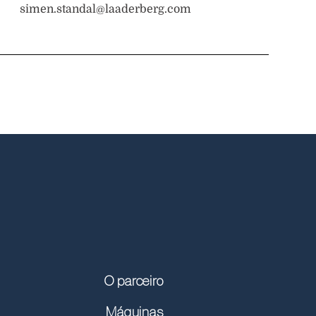
simen.standal@laaderberg.com
O parceiro
Máquinas