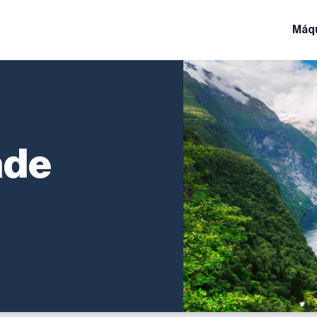
Máq
ade